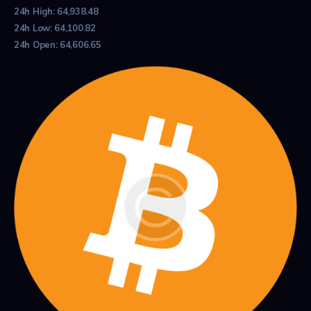
24h High:
64,938.48
24h Low:
64,100.82
24h Open:
64,606.65