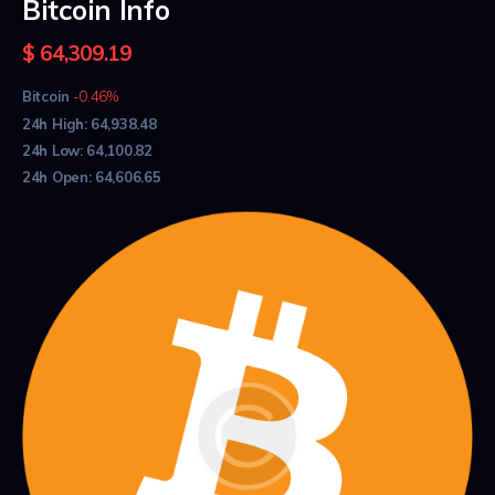
Bitcoin Info
$
64,309.19
Bitcoin
-0.46%
24h High:
64,938.48
24h Low:
64,100.82
24h Open:
64,606.65