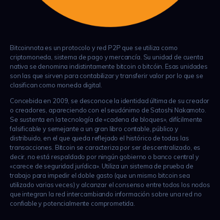
Bitcoinnota es un protocolo y red P2P que se utiliza como
criptomoneda, sistema de pago y mercancía. Su unidad de cuenta
nativa se denomina indistintamente bitcoin o bitcóin. Esas unidades
son las que sirven para contabilizar y transferir valor por lo que se
clasifican como moneda digital.
Concebida en 2009,​ se desconoce la identidad última de su creador
o creadores, apareciendo con el seudónimo de Satoshi Nakamoto.
Se sustenta en la tecnología de «cadena de bloques», difícilmente
falsificable y semejante a un gran libro contable, público y
distribuido, en el que queda reflejado el histórico de todas las
transacciones. Bitcoin se caracteriza por ser descentralizado, es
decir, no está respaldado por ningún gobierno o banco central​ y
«carece de seguridad jurídica». Utiliza un sistema de prueba de
trabajo para impedir el doble gasto (que un mismo bitcoin sea
utilizado varias veces) y alcanzar el consenso entre todos los nodos
que integran la red intercambiando información sobre una red no
confiable y potencialmente comprometida.