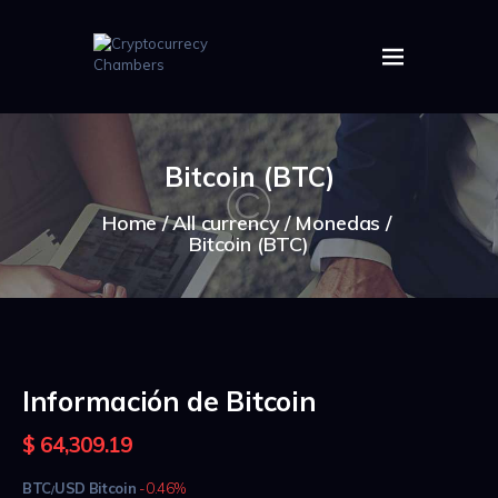
HOME
ABOUT US
Bitcoin (BTC)
IMAGES
ARTICLES
Home
All currency
Monedas
Bitcoin (BTC)
CRYPTOS
Información de Bitcoin
$
64,309.19
BTC
USD
Bitcoin
-0.46%
/