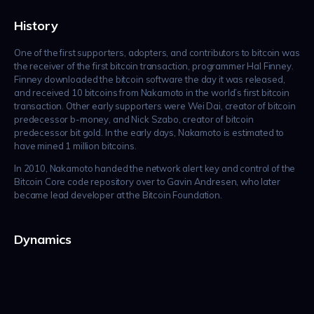
History
One of the first supporters, adopters, and contributors to bitcoin was
the receiver of the first bitcoin transaction, programmer Hal Finney.
Finney downloaded the bitcoin software the day it was released,
and received 10 bitcoins from Nakamoto in the world’s first bitcoin
transaction. Other early supporters were Wei Dai, creator of bitcoin
predecessor b-money, and Nick Szabo, creator of bitcoin
predecessor bit gold. In the early days, Nakamoto is estimated to
have mined 1 million bitcoins.
In 2010, Nakamoto handed the network alert key and control of the
Bitcoin Core code repository over to Gavin Andresen, who later
became lead developer at the Bitcoin Foundation.
Dynamics