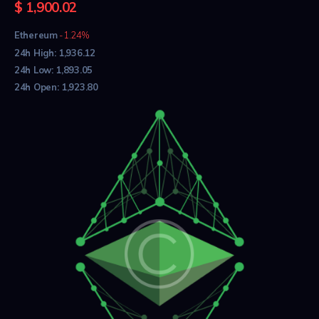
$
1,900.09
Ethereum
-1.23%
24h High:
1,936.12
24h Low:
1,893.05
24h Open:
1,923.80