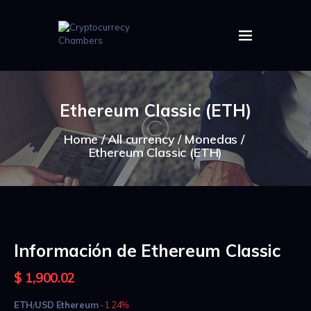
HOME
ABOUT US
Ethereum Classic (ETH)
IMAGES
ARTICLES
Home
All currency
Monedas
Ethereum Classic (ETH)
CRYPTOS
Información de Ethereum Classic
$
1,900.09
ETH
USD
Ethereum
-1.23%
/