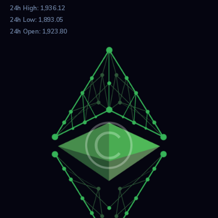
24h High:
1,936.12
24h Low:
1,893.05
24h Open:
1,923.80