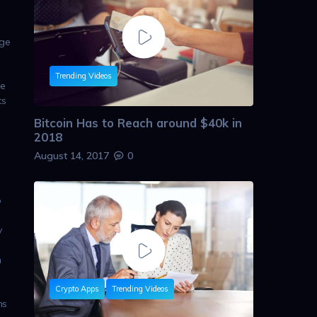
nge
Trending Videos
le
ts
Bitcoin Has to Reach around $40k in
2018
August 14, 2017
0
o
y
n
Crypto Apps
Trending Videos
ns