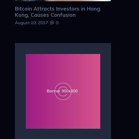
Bitcoin Attracts Investors in Hong
Kong, Causes Confusion
August 10, 2017
0