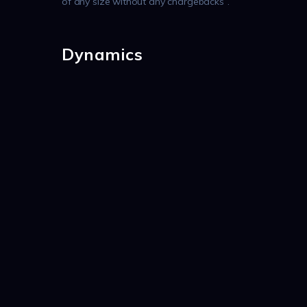
of any size without any chargebacks”.
Dynamics