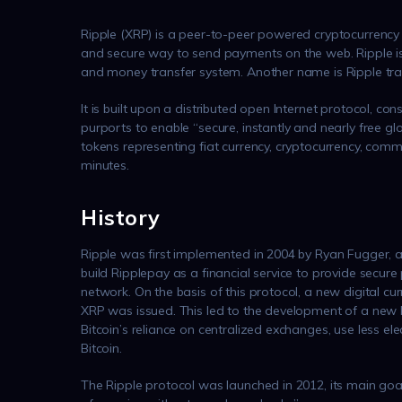
Ripple (XRP) is a peer-to-peer powered cryptocurrency d
and secure way to send payments on the web. Ripple is
and money transfer system. Another name is Ripple tran
It is built upon a distributed open Internet protocol, c
purports to enable “secure, instantly and nearly free gl
tokens representing fiat currency, cryptocurrency, commo
minutes.
History
Ripple was first implemented in 2004 by Ryan Fugger, 
build Ripplepay as a financial service to provide secu
network. On the basis of this protocol, a new digital c
XRP was issued. This led to the development of a new R
Bitcoin’s reliance on centralized exchanges, use less el
Bitcoin.
The Ripple protocol was launched in 2012, its main goa