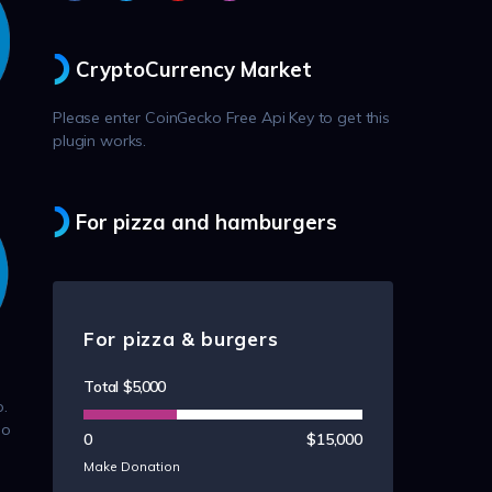
CryptoCurrency Market
Please enter CoinGecko Free Api Key to get this
plugin works.
For pizza and hamburgers
For pizza & burgers
Total
$5,000
o.
do
0
$15,000
Make Donation