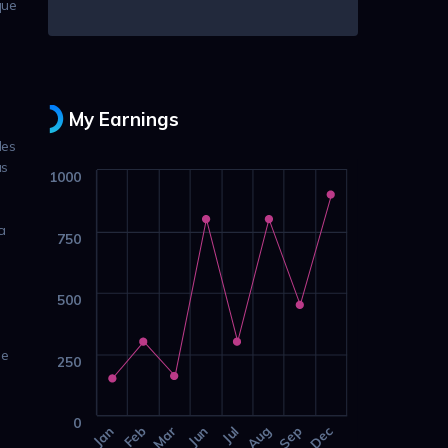
que
My Earnings
les
as
1000
a
750
500
se
250
0
Jan
Feb
Mar
Jun
Jul
Aug
Sep
Dec