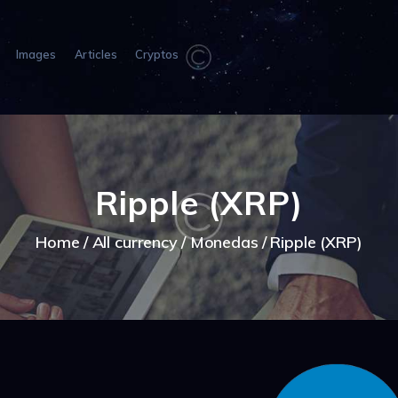
HOME
ABOUT US
Images
Articles
Cryptos
IMAGES
ARTICLES
CRYPTOS
Ripple (XRP)
Home
All currency
Monedas
Ripple (XRP)