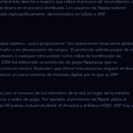
mpartida abierta o registro que utiliza el proceso de reconciliación 
e dinero en el proceso distribuido. Los usuarios de Ripple realizan
ada criptográficamente, denominados en sólido o XRP.
cipal objetivo – para proporcionar “las operaciones financieras globa
 tamaño y sin devoluciones de cargos.” El protocolo admite pagos de l
ásicos o cualquier otra unidad, como millas de bonificación de
o 2004 fue eleborado un protocolo de pago Ripplepay, que su
omo un servicio financiero que ofrece transacciones seguras en líne
pareció un nuevo sistema de moneda digital, por lo que su XRP
s por el conseso de los miembros de la red, en lugar de la minería,
cos y redes de pago. Por ejemplo, el protocolo de Ripple utiliza el
en 65 países, incluyendo Bank of America y el Banco HSBC. XRP hoy 