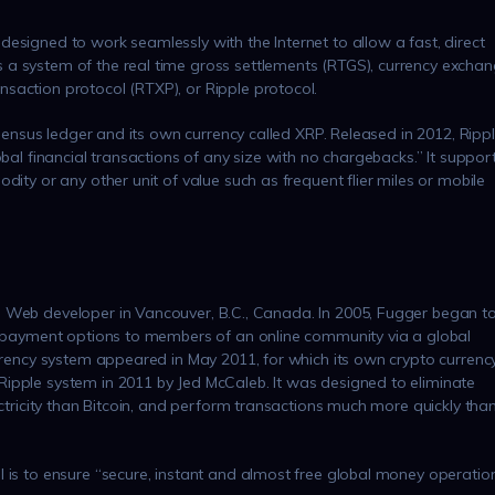
esigned to work seamlessly with the Internet to allow a fast, direct
 a system of the real time gross settlements (RTGS), currency excha
saction protocol (RTXP), or Ripple protocol.
onsensus ledger and its own currency called XRP. Released in 2012, Ripp
obal financial transactions of any size with no chargebacks.” It suppor
dity or any other unit of value such as frequent flier miles or mobile
a Web developer in Vancouver, B.C., Canada. In 2005, Fugger began t
re payment options to members of an online community via a global
urrency system appeared in May 2011, for which its own crypto currenc
ipple system in 2011 by Jed McCaleb. It was designed to eliminate
ectricity than Bitcoin, and perform transactions much more quickly tha
l is to ensure “secure, instant and almost free global money operatio