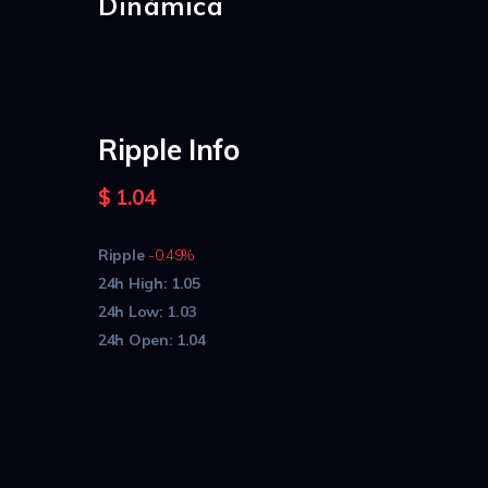
Dinámica
Ripple Info
$
1.04
Ripple
-0.49%
24h High:
1.05
24h Low:
1.03
24h Open:
1.04