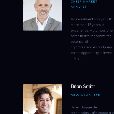
CHIEF MARKET
ANALYST
An investment analyst with
more than 15 years of
experience, Victor was one
of the first to recognize the
potential of
cryptocurrencies and jump
on the opportunity to invest
in them.
Brian Smith
REDACTOR JEFE
Un ex blogger de
tecnologias y aficionado a l