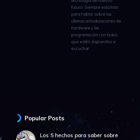
tecnología de nuestro
futuro. Siempre está listo
para hablar sobre las
últimas actualizaciones de
hardware y de
programación con todos
que estén dispuestos a
escuchar.
Popular Posts
Los 5 hechos para saber sobre
y