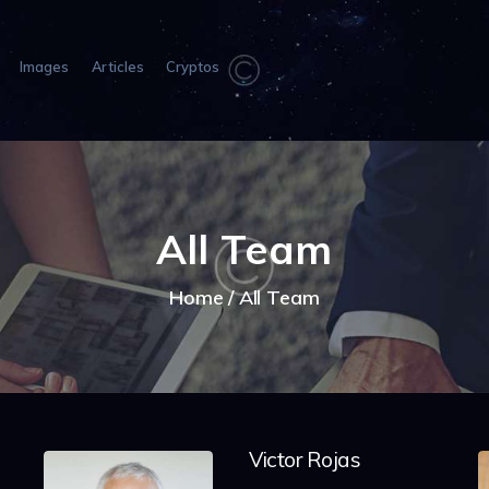
HOME
ABOUT US
Images
Articles
Cryptos
IMAGES
ARTICLES
CRYPTOS
All Team
Home
All Team
Victor Rojas