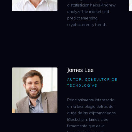
a statistician helps Andrew
analyze the market and
predict emerging
cryptocurrency trends.
James Lee
AUTOR, CONSULTOR DE
TECNOLOGÍAS
Principalmente interesado
en la tecnología detrás del
auge de las criptomonedas,
Blockchain, James cree
firmemente que es la