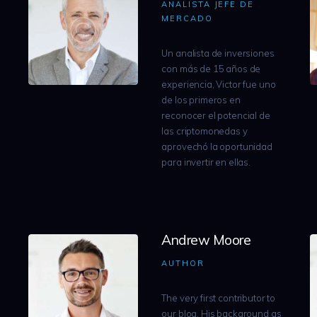
ANALISTA JEFE DE
MERCADO
Un analista de inversiones
con más de 15 años de
experiencia, Victor fue uno
de los primeros en
reconocer el potencial de
las criptomonedas y
aprovechó la oportunidad
para invertir en ellas.
Andrew Moore
AUTHOR
The very first contributor to
a
our blog. His background as