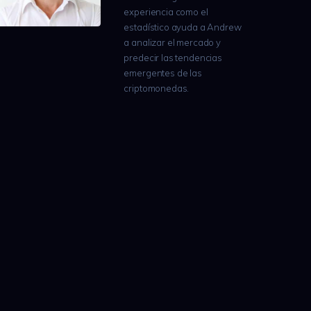
experiencia como el
estadístico ayuda a Andrew
a analizar el mercado y
predecir las tendencias
emergentes de las
criptomonedas.