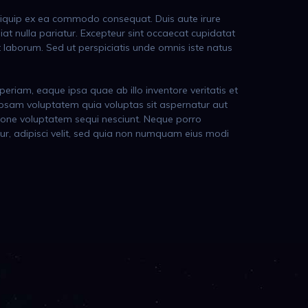
 aliquip ex ea commodo consequat. Duis aute irure
giat nulla pariatur. Excepteur sint occaecat cupidatat
st laborum. Sed ut perspiciatis unde omnis iste natus
iam, eaque ipsa quae ab illo inventore veritatis et
ipsam voluptatem quia voluptas sit aspernatur aut
tione voluptatem sequi nesciunt. Neque porro
ur, adipisci velit, sed quia non numquam eius modi